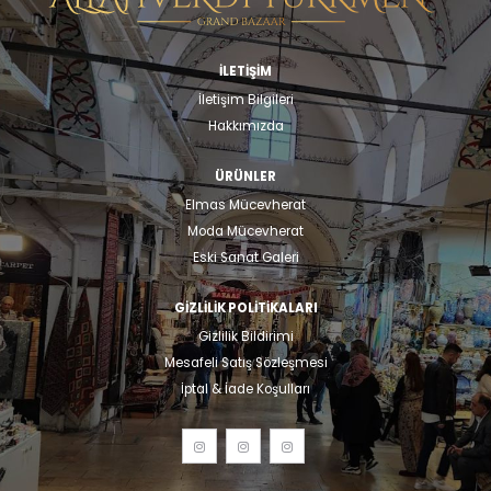
İLETİŞİM
İletişim Bilgileri
Hakkımızda
ÜRÜNLER
Elmas Mücevherat
Moda Mücevherat
Eski Sanat Galeri
GIZLILIK POLITIKALARI
Gizlilik Bildirimi
Mesafeli Satış Sözleşmesi
İptal & İade Koşulları