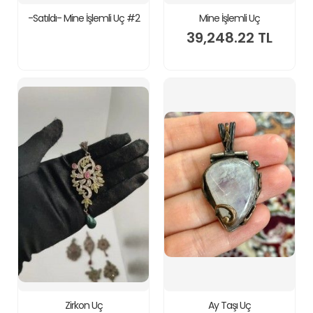
-Satıldı- Mine İşlemli Uç #2
Mine İşlemli Uç
39,248.22 TL
Zirkon Uç
Ay Taşı Uç