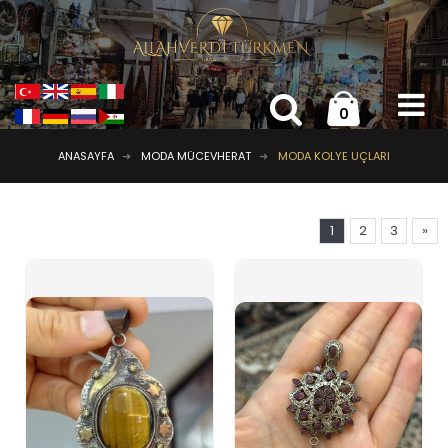
0
ANASAYFA
MODA MÜCEVHERAT
MODA KOLYE UÇLARI
1
2
3
»