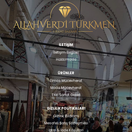
İLETİŞİM
İletişim Bilgileri
Hakkımızda
ÜRÜNLER
Elmas Mücevherat
Moda Mücevherat
Eski Sanat Galeri
GIZLILIK POLITIKALARI
Gizlilik Bildirimi
Mesafeli Satış Sözleşmesi
İptal & İade Koşulları