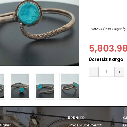
-Detaylı Ürün Bilgisi İçi
5,803.9
M
ÜRÜNLER
G
ilgileri
Elmas Mücevherat
Gi