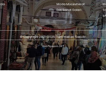
zda
Moda Mücevherat
Me
Eski Sanat Galeri
S
İp
© Copyright 2021-2025. Tüm Hakları Saklıdır.
Web Tasarım 34 ®