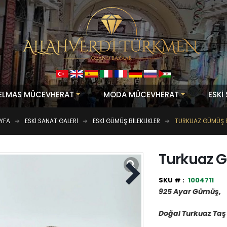
ELMAS MÜCEVHERAT
MODA MÜCEVHERAT
ESKİ
YFA
ESKİ SANAT GALERİ
ESKI GÜMÜŞ BILEKLIKLER
TURKUAZ GÜMÜŞ B
Turkuaz G
1004711
925 Ayar Gümüş,
Doğal Turkuaz Taş 