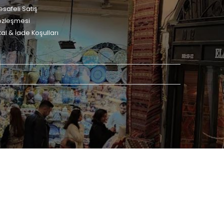
safeli Satış
özleşmesi
tal & İade Koşulları