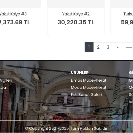
Yakut Kolye #3
Yakut Kolye #2
Turku
2,373.69 TL
30,220.35 TL
59,9
1
2
3
»
⟶
M
ÜRÜNLER
G
ilgileri
Elmas Mücevherat
Gi
zda
Moda Mücevherat
Me
Eski Sanat Galeri
S
İp
© Copyright 2021-2025. Tüm Hakları Saklıdır.