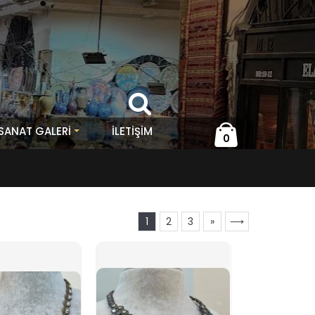
 SANAT GALERİ
İLETIŞIM
0
1
2
3
»
⟶