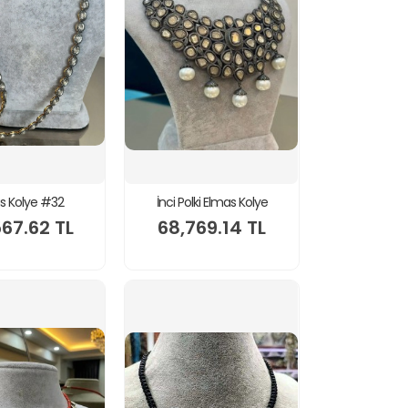
s Kolye #32
İnci Polki Elmas Kolye
67.62 TL
68,769.14 TL