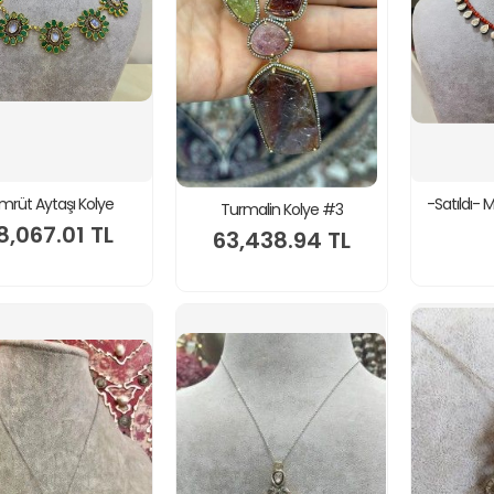
mrüt Aytaşı Kolye
-Satıldı-
Turmalin Kolye #3
8,067.01 TL
63,438.94 TL