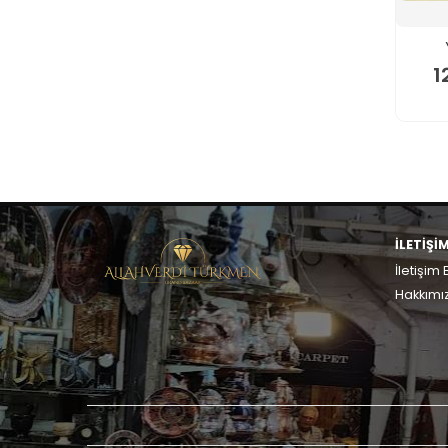
1
İLETİŞİ
İletişim B
Hakkımı