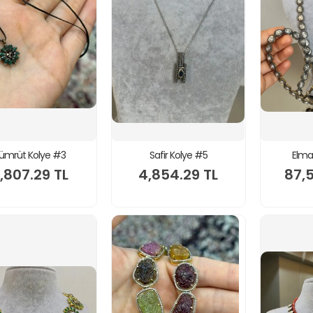
ümrüt Kolye #3
Safir Kolye #5
Elma
,807.29 TL
4,854.29 TL
87,5