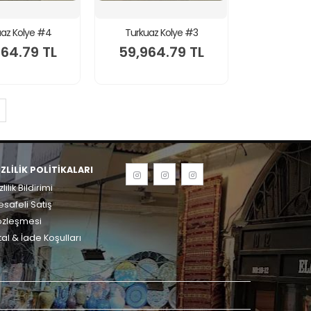
az Kolye #4
Turkuaz Kolye #3
64.79 TL
59,964.79 TL
IZLILIK POLITIKALARI
zlilik Bildirimi
safeli Satış
özleşmesi
tal & İade Koşulları