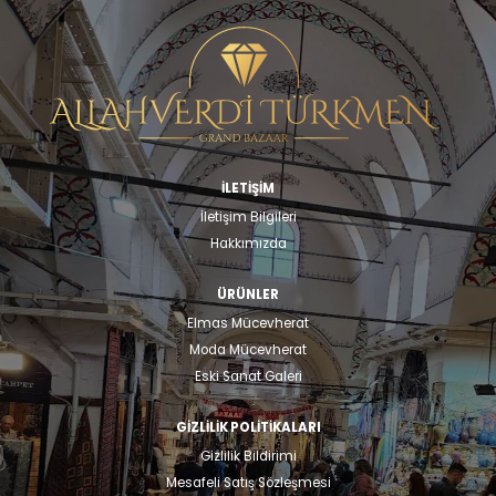
İLETİŞİM
İletişim Bilgileri
Hakkımızda
ÜRÜNLER
Elmas Mücevherat
Moda Mücevherat
Eski Sanat Galeri
GIZLILIK POLITIKALARI
Gizlilik Bildirimi
Mesafeli Satış Sözleşmesi