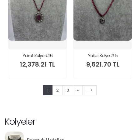
Yakut Kolye #16
Yakut Kolye #15
12,378.21 TL
9,521.70 TL
1
2
3
»
⟶
Kolyeler