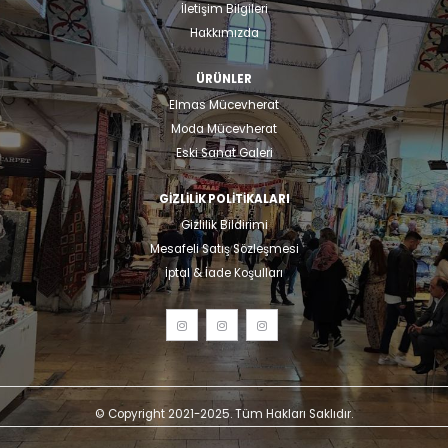
İletişim Bilgileri
Hakkımızda
ÜRÜNLER
Elmas Mücevherat
Moda Mücevherat
Eski Sanat Galeri
GIZLILIK POLITIKALARI
Gizlilik Bildirimi
Mesafeli Satış Sözleşmesi
İptal & İade Koşulları
© Copyright 2021-2025. Tüm Hakları Saklıdır.