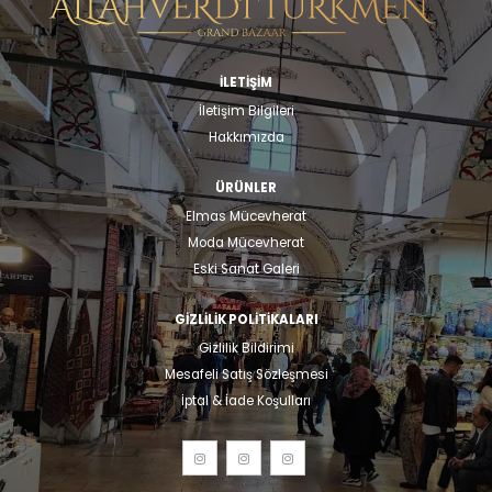
İLETİŞİM
İletişim Bilgileri
Hakkımızda
ÜRÜNLER
Elmas Mücevherat
Moda Mücevherat
Eski Sanat Galeri
GIZLILIK POLITIKALARI
Gizlilik Bildirimi
Mesafeli Satış Sözleşmesi
İptal & İade Koşulları