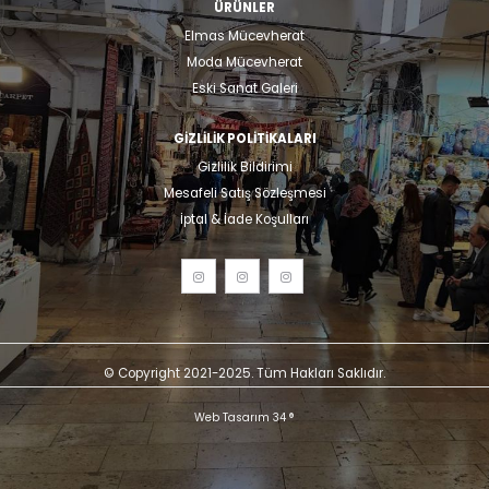
ÜRÜNLER
Elmas Mücevherat
Moda Mücevherat
Eski Sanat Galeri
GIZLILIK POLITIKALARI
Gizlilik Bildirimi
Mesafeli Satış Sözleşmesi
İptal & İade Koşulları
© Copyright 2021-2025. Tüm Hakları Saklıdır.
Web Tasarım 34 ®