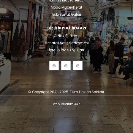
Elmas Mücevherat
Moda Mücevherat
Eski Sanat Galeri
GIZLILIK POLITIKALARI
Gizlilik Bildirimi
Mesafeli Satış Sözleşmesi
İptal & İade Koşulları
© Copyright 2021-2025. Tüm Hakları Saklıdır.
Web Tasarım 34 ®