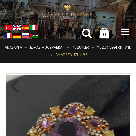
0
ANASAYFA
ELMAS MÜCEVHERAT
YÜZÜKLER
YÜZÜK DEĞERLI TAŞLI
AMATIST YÜZÜK #6