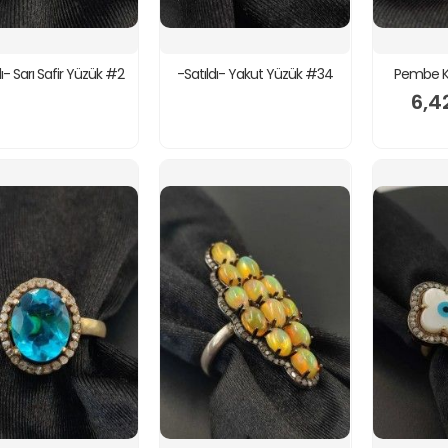
dı- Sarı Safir Yüzük #2
-Satıldı- Yakut Yüzük #34
Pembe K
6,4