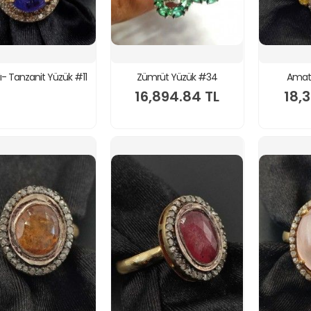
dı- Tanzanit Yüzük #11
Zümrüt Yüzük #34
Amati
16,894.84 TL
18,