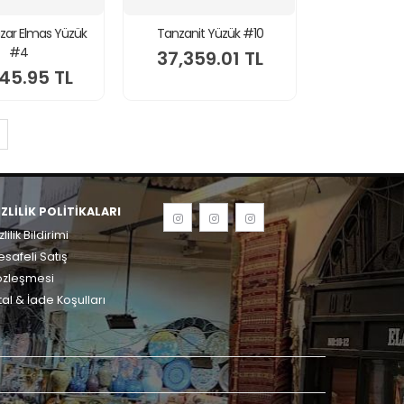
zar Elmas Yüzük
Tanzanit Yüzük #10
#4
37,359.01 TL
45.95 TL
IZLILIK POLITIKALARI
zlilik Bildirimi
safeli Satış
özleşmesi
tal & İade Koşulları