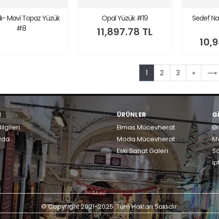
ldı- Mavi Topaz Yüzük
Opal Yüzük #19
Sedef Na
#8
11,897.78 TL
10,9
1
2
3
»
⟶
M
ÜRÜNLER
G
ilgileri
Elmas Mücevherat
Gi
zda
Moda Mücevherat
Me
Eski Sanat Galeri
S
İp
© Copyright 2021-2025. Tüm Hakları Saklıdır.