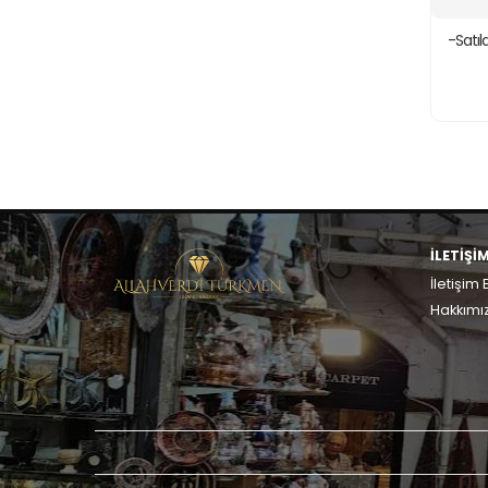
-Satı
İLETİŞİ
İletişim B
Hakkımı