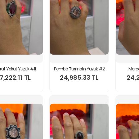
üt Yakut Yüzük #11
Pembe Turmalin Yüzük #2
Merc
7,222.11 TL
24,985.33 TL
24,