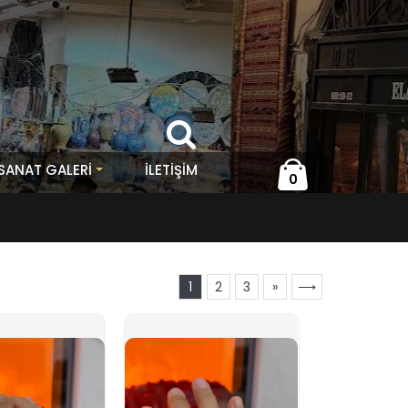
 SANAT GALERİ
İLETIŞIM
0
1
2
3
»
⟶