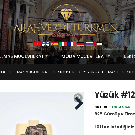
ELMAS MÜCEVHERAT
MODA MÜCEVHERAT
ESKİ
YFA
ELMAS MÜCEVHERAT
YÜZÜKLER
YÜZÜK SADE ELMASLI
YÜZ
Yüzük #1
1004564
925 Gümüş v Elm
Lütfen İstediğini