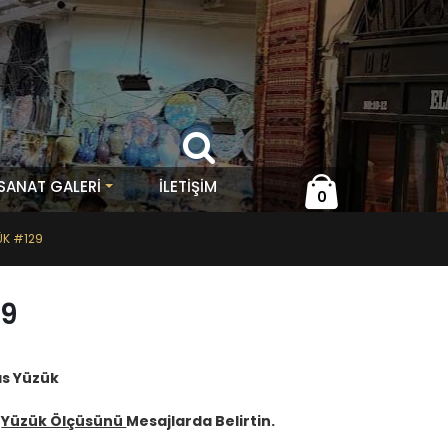
 SANAT GALERİ
İLETIŞIM
0
ÜK #129
29
as Yüzük
z
Yüzük Ölçüsünü
Mesajlarda Belirtin.