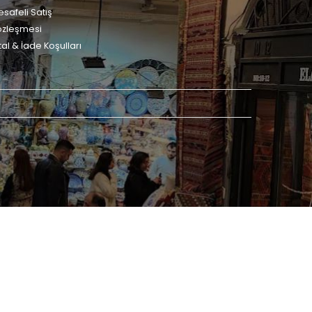
safeli Satış
özleşmesi
tal & İade Koşulları