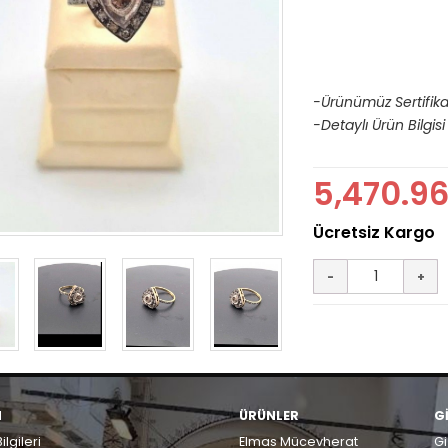
-Ürünümüz Sertifikal
-Detaylı Ürün Bilgisi 
5,470.9
M
ÜRÜNLER
G
ilgileri
Elmas Mücevherat
Gi