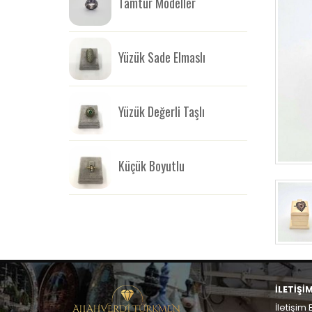
Tamtur Modeller
Yüzük Sade Elmaslı
Yüzük Değerli Taşlı
Küçük Boyutlu
İLETİŞİ
İletişim B