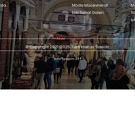
zda
Moda Mücevherat
Me
Eski Sanat Galeri
S
İp
© Copyright 2021-2025. Tüm Hakları Saklıdır.
Web Tasarım 34 ®