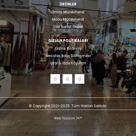
ÜRÜNLER
Elmas Mücevherat
Moda Mücevherat
Eski Sanat Galeri
GIZLILIK POLITIKALARI
Gizlilik Bildirimi
Mesafeli Satış Sözleşmesi
İptal & İade Koşulları
© Copyright 2021-2025. Tüm Hakları Saklıdır.
Web Tasarım 34 ®